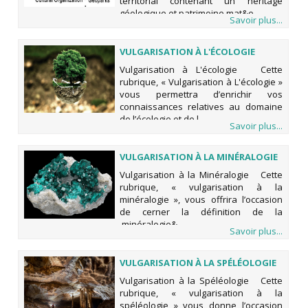
territorial contenant un héritage
géologique et patrimoine mat&e
Savoir plus...
VULGARISATION À L'ÉCOLOGIE
Vulgarisation à L'écologie Cette
rubrique, « Vulgarisation à L'écologie »
vous permettra d’enrichir vos
connaissances relatives au domaine
de l’écologie et de l
Savoir plus...
VULGARISATION À LA MINÉRALOGIE
Vulgarisation à la Minéralogie Cette
rubrique, « vulgarisation à la
minéralogie », vous offrira l’occasion
de cerner la définition de la
minéralogie&
Savoir plus...
VULGARISATION À LA SPÉLÉOLOGIE
Vulgarisation à la Spéléologie Cette
rubrique, « vulgarisation à la
spéléologie » vous donne l’occasion