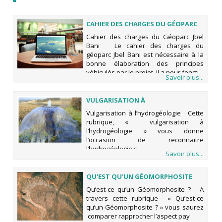
CAHIER DES CHARGES DU GÉOPARC
DU JBEL BANI
Cahier des charges du Géoparc Jbel
Bani Le cahier des charges du
géoparc Jbel Bani est nécessaire à la
bonne élaboration des principes
véhiculés par le projet. Il a pour foncti
Savoir plus...
VULGARISATION À
L'HYDROGÉOLOGIE
Vulgarisation à l’hydrogéologie Cette
rubrique, « vulgarisation à
l’hydrogéologie » vous donne
l’occasion de reconnaitre
l’hydrogéologie c
Savoir plus...
QU'EST QU'UN GÉOMORPHOSITE
Qu’est-ce qu’un Géomorphosite ? A
travers cette rubrique « Qu’est-ce
qu’un Géomorphosite ? » vous saurez
comparer rapprocher l’aspect pay