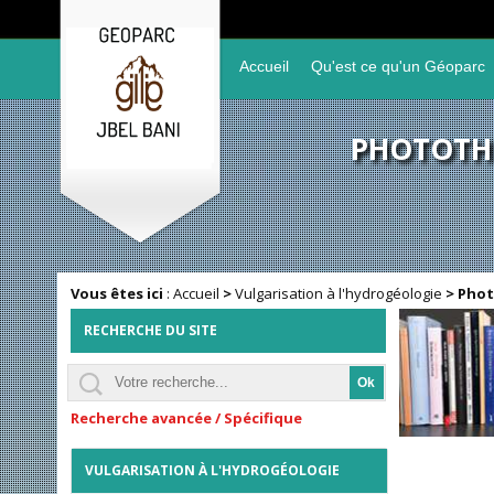
Accueil
Qu'est ce qu'un Géoparc
PHOTOTHÉ
Vous êtes ici
:
Accueil
>
Vulgarisation à l'hydrogéologie
>
Phot
RECHERCHE DU SITE
Recherche avancée / Spécifique
VULGARISATION À L'HYDROGÉOLOGIE