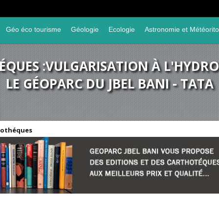
Géo éco tourisme
Géologie
Ecologie
Astronomie et Météorito
QUES :VULGARISATION À L'HYDR
LE GÉOPARC DU JBEL BANI - TATA
othéques