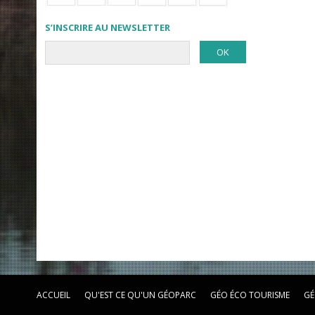
S’INSCRIRE AU NEWSLETTER
ACCUEIL
QU'EST CE QU'UN GÉOPARC
GÉO ÉCO TOURISME
GÉ