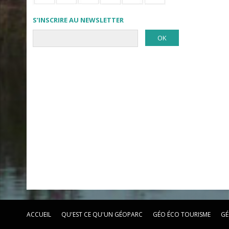
S’INSCRIRE AU NEWSLETTER
ACCUEIL
QU'EST CE QU'UN GÉOPARC
GÉO ÉCO TOURISME
GÉ