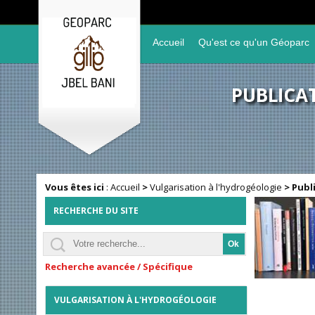
Accueil
Qu'est ce qu'un Géoparc
PUBLICA
Vous êtes ici
:
Accueil
>
Vulgarisation à l'hydrogéologie
>
Publ
RECHERCHE DU SITE
Recherche avancée / Spécifique
VULGARISATION À L'HYDROGÉOLOGIE