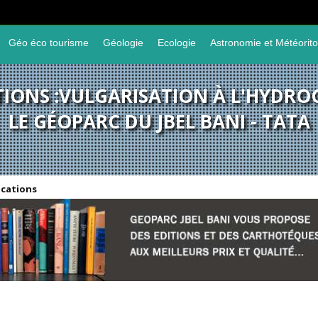
Géo éco tourisme
Géologie
Ecologie
Astronomie et Météorito
TIONS :VULGARISATION À L'HYDRO
LE GÉOPARC DU JBEL BANI - TATA
ications